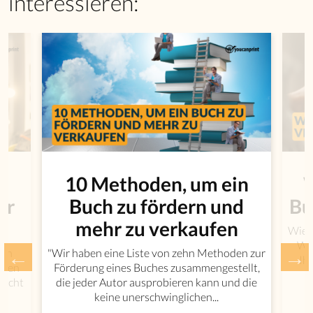
interessieren:
10 Methoden, um ein
W
ür
Buch zu fördern und
Bu
mehr zu verkaufen
Wie v
Wie
uch
"Wir haben eine Liste von zehn Methoden zur
Ih
r den
Förderung eines Buches zusammengestellt,
licht
die jeder Autor ausprobieren kann und die
keine unerschwinglichen...