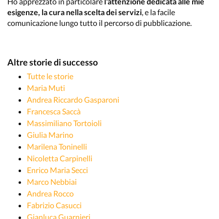
Ho apprezzato in particolare
l'attenzione dedicata alle mie
esigenze, la cura nella scelta dei servizi
, e la facile
comunicazione lungo tutto il percorso di pubblicazione.
Altre storie di successo
Tutte le storie
Maria Muti
Andrea Riccardo Gasparoni
Francesca Saccà
Massimiliano Tortoioli
Giulia Marino
Marilena Toninelli
Nicoletta Carpinelli
Enrico Maria Secci
Marco Nebbiai
Andrea Rocco
Fabrizio Casucci
Gianluca Guarnieri