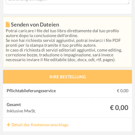
Senden von Dateien
Potrai caricare i file del tuo libro direttamente dal tuo profilo
autore dopo la conclusione dell'ordine.
Se non hai richiesto servizi aggiuntivi, potrai inviarci i file PDF
pronti per la stampa tramite il tuo profilo autore.
In caso di richiesta di servizi editoriali aggiuntivi, come editing,
correzione bozze, traduzione o impaginazione, sarà invece
necessario inviare il file editabile (doc, docx, odt, rtf, pages).
IHRE BESTELLUNG
Pflichtablieferungsservice
€ 0,00
Gesamt
€ 0,00
Inklusive MwSt.
Detail des Kostenvoranschlags